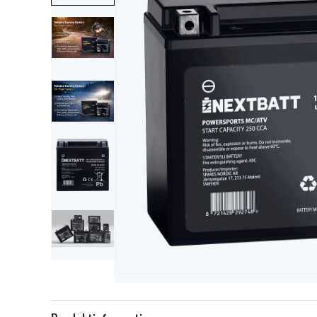
Item
1