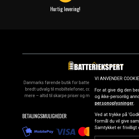
• Perfekt til MC, ATV, snescooter og vandscooter – tål
Hurtig levering!
vejrforhold
Passer til:
Vandscooter
YAMAHA
WaveRunner EX / FX Cruiser / VX Cruiser / GP1800R
CRUIS SVHO WAUDI (–2025)
VI ANVENDER COOKI
Danmarks førende butik for batterier, opladere og reservedel
FX Cruiser HO / FX SVHO / FX Cruis SVHO (–2026)
bredt udvalg til mobiltelefoner, computere, værktøj, hush
For at give dig den be
VX Cruiser / VX Limited / VX-C / VX Deluxe (2021–2
mere – altid til skarpe priser og med hurtig levering. Sikke
og ikke-personlig an
GP1800R SVHO / GP1800 HO (2021–2026)
2006.
personoplysninger
.
Super Jet (2021–2023)
EXR / EX Limited / EX Deluxe / EX Sport (2021–2022
Ved at trykke på 'Godk
BETALINGSMULIGHEDER
formål du vil give sa
SJ1050 (2026)
Samtykket er frivilligt
JetBlaster DLX (–2026)
HO / GP HO (–2026)