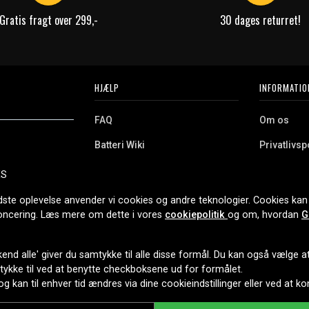
er vibrationer og barske
Gratis fragt over 299,-
30 dages returret!
HJÆLP
INFORMATIO
FAQ
Om os
Batteri Wiki
Privatlivspo
 (2021–2026)
Retur
Købsvilkår
ES
e. Vi tilbyder et
Erhvervskunde
Cookies
oldning og meget
dste oplevelse anvender vi cookies og andre teknologier. Cookies kan 
026)
r nethandel siden
noncering. Læs mere om dette i vores
cookiepolitik
og om, hvordan
G
)
end alle' giver du samtykke til alle disse formål. Du kan også vælge at 
LEVERINGSMULIGHEDER
mtykke til ved at benytte checkboksene ud for formålet.
 og kan til enhver tid ændres via dine cookieindstillinger eller ved at k