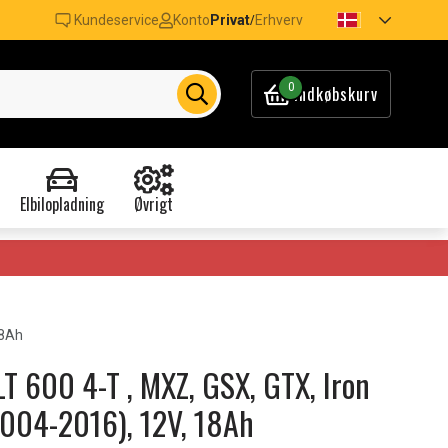
Kundeservice
Konto
Privat
Erhverv
/
0
Indkøbskurv
Elbilopladning
Øvrigt
18Ah
T 600 4-T , MXZ, GSX, GTX, Iron
2004-2016), 12V, 18Ah