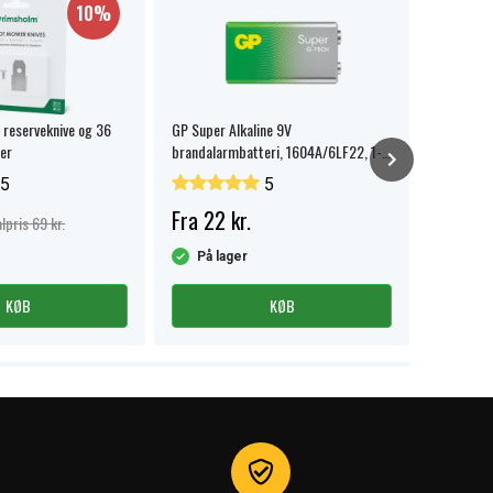
10%
 reserveknive og 36
GP Super Alkaline 9V
GP knapce
er
brandalarmbatteri, 1604A/6LF22, 1-
stk.
pak.
5
5
Fra 22 kr.
Fra 32 
lpris 69 kr.
På lager
På la
KØB
KØB