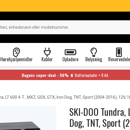
Hørehjælpemidler
Kabler
Opladere
Belysning
Reservedele
Dagens super-deal - 56%
🔋 Batterioplader + 8 AA
a, LT 600 4-T , MXZ, GSX, GTX, Iron Dog, TNT, Sport (2004-2016), 12V, 
SKI-DOO Tundra, L
Dog, TNT, Sport (