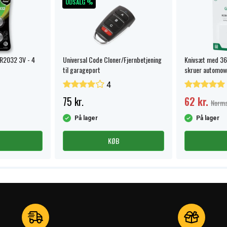
UDSALG %
terier. Det gør batteriet
CR2032 3V - 4
Universal Code Cloner/Fjernbetjening
Knivsæt med 36
til garageport
skruer automow
4
75 kr.
62 kr.
Norma
På lager
På lager
KØB
direkte fra pakken
anceret AGM-teknologi
alt