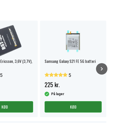
Ericsson, 3,6V (3,7V),
Samsung Galaxy S21 FE 5G batteri
Samsung 
batteri f
5
5
225 kr.
119 kr.
På lager
På la
KØB
KØB