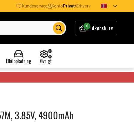
Kundeservice
Konto
Privat
Erhverv
/
0
Indkøbskurv
Elbilopladning
Øvrigt
057M, 3.85V, 4900mAh