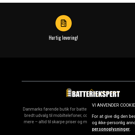
of
4
Hurtig levering!
VI ANVENDER COOKI
Danmarks førende butik for batterier, opladere og reservedel
bredt udvalg til mobiltelefoner, computere, værktøj, hush
For at give dig den be
mere – altid til skarpe priser og med hurtig levering. Sikke
og ikke-personlig an
2006.
personoplysninger
.