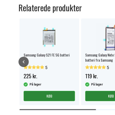
Relaterede produkter
6V (3,7V),
Samsung Galaxy S21 FE 5G batteri
Samsung Galaxy Note
batteri fra Samsung
5
5
225 kr.
119 kr.
På lager
På lager
KØB
KØB
Item
1