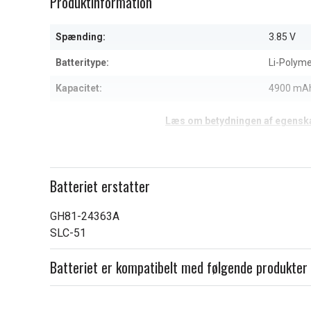
Produktinformation
of
4
Spænding:
3.85 V
Batteritype:
Li-Polym
Kapacitet:
4900 mA
Læs om betydningen af egensk
Batteriet erstatter
GH81-24363A
SLC-51
Batteriet er kompatibelt med følgende produkter