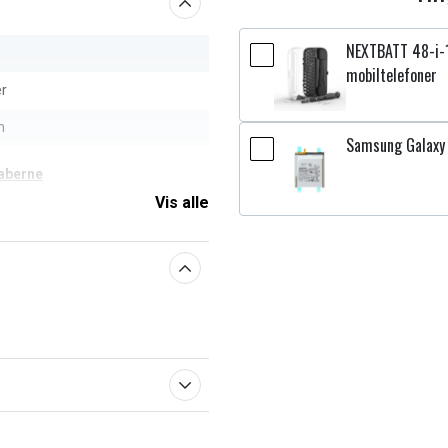
NEXTBATT 48-i-1
mobiltelefoner
er
h
Samsung Galaxy 
aberne
Vis alle