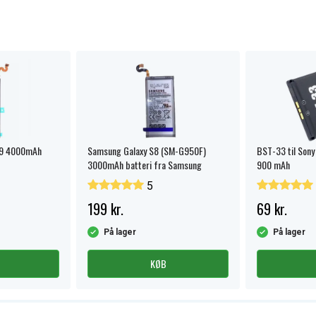
 9 4000mAh
Samsung Galaxy S8 (SM-G950F)
BST-33 til Sony 
3000mAh batteri fra Samsung
900 mAh
5
199 kr.
69 kr.
På lager
På lager
KØB