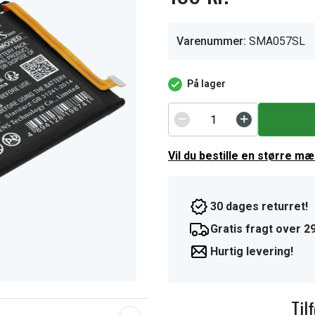
Varenummer:
SMA057SL
På lager
Vil du bestille en større m
30 dages returret!
Gratis fragt over 29
Hurtig levering!
Til