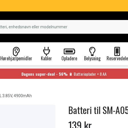
Hørehjælpemidler
Kabler
Opladere
Belysning
Reservedele
Dagens super-deal - 56%
🔋 Batterioplader + 8 AA
 3.85V, 4900mAh
Batteri til SM-A
139 kr.