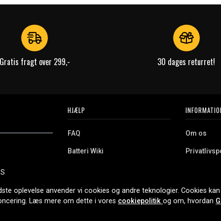
Gratis fragt over 299,-
30 dages returret!
HJÆLP
INFORMATIO
FAQ
Om os
Batteri Wiki
Privatlivspo
Retur
Købsvilkår
ES
e. Vi tilbyder et
Erhvervskunde
Cookies
oldning og meget
dste oplevelse anvender vi cookies og andre teknologier. Cookies kan 
r nethandel siden
noncering. Læs mere om dette i vores
cookiepolitik
og om, hvordan
G