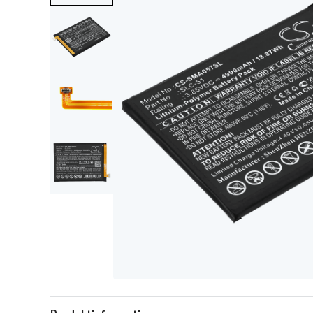
Item
1