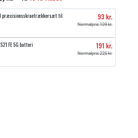
 præcisionsskruetrækkersæt til
93 kr.
Normalpris 109 kr.
S21 FE 5G batteri
191 kr.
Normalpris 225 kr.