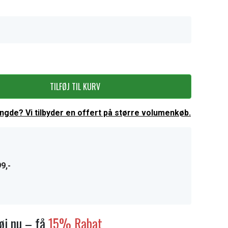
TILFØJ TIL KURV
ængde? Vi tilbyder en offert på større volumenkøb.
9,-
føj nu – få
15% Rabat