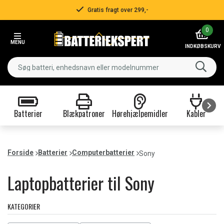
Hurtig levering!
Item
0
3
MENU
of
INDKØBSKURV
3
Batterier
Blækpatroner
Hørehjælpemidler
Kabler
Item
1
of
Forside
Batterier
Computerbatterier
Sony
9
Laptopbatterier til Sony
KATEGORIER