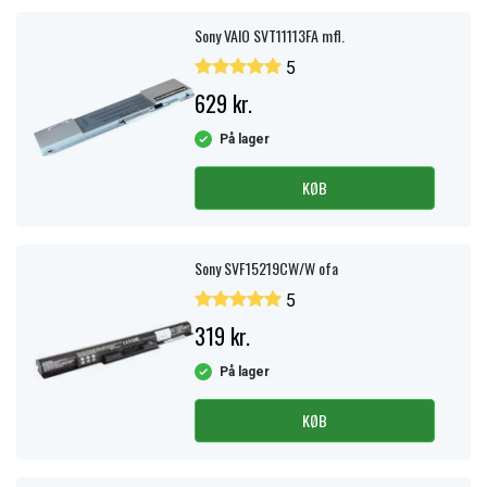
Sony VAIO SVT11113FA mfl.
5
629 kr.
På lager
KØB
Sony SVF15219CW/W ofa
5
319 kr.
På lager
KØB