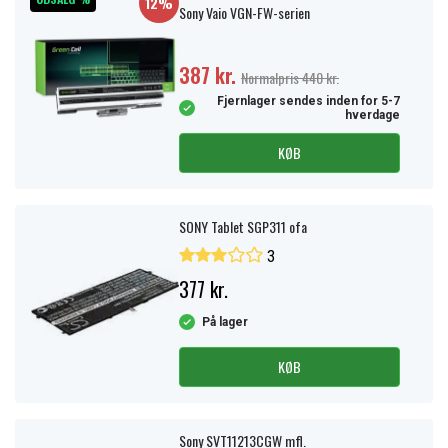
12%
Sony Vaio VGN-FW-serien
387 kr.
Normalpris 440 kr.
Fjernlager sendes inden for 5-7
hverdage
KØB
SONY Tablet SGP311 ofa
3
377 kr.
På lager
KØB
Sony SVT11213CGW mfl.