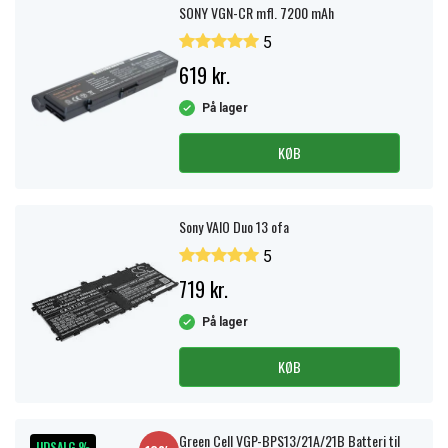
SONY VGN-CR mfl. 7200 mAh
5
619 kr.
På lager
KØB
Sony VAIO Duo 13 ofa
5
719 kr.
På lager
KØB
Green Cell VGP-BPS13/21A/21B Batteri til
UDSALG %