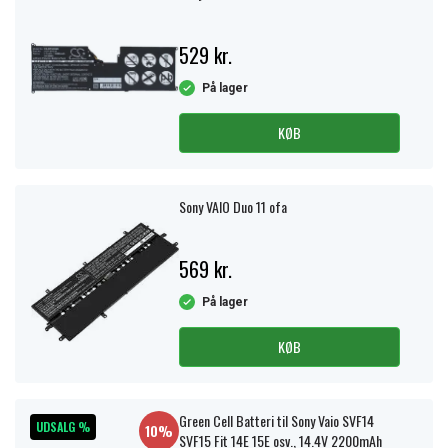
529 kr.
På lager
KØB
Sony VAIO Duo 11 ofa
569 kr.
På lager
KØB
Green Cell Batteri til Sony Vaio SVF14
UDSALG %
10%
SVF15 Fit 14E 15E osv., 14.4V 2200mAh