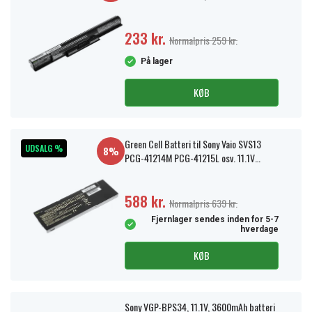
233 kr.
Normalpris 259 kr.
På lager
KØB
Green Cell Batteri til Sony Vaio SVS13
UDSALG %
8%
PCG-41214M PCG-41215L osv. 11.1V
4400mAh
588 kr.
Normalpris 639 kr.
Fjernlager sendes inden for 5-7
hverdage
KØB
Sony VGP-BPS34, 11.1V, 3600mAh batteri