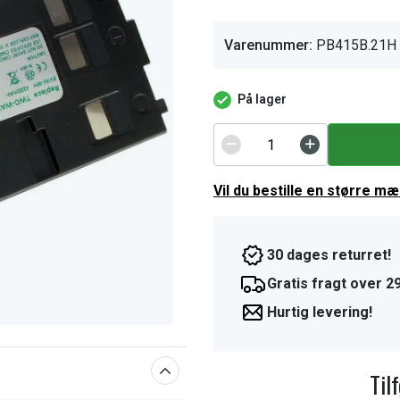
Varenummer:
PB415B.21H
På lager
Vil du bestille en større m
30 dages returret!
Gratis fragt over 29
Hurtig levering!
Til