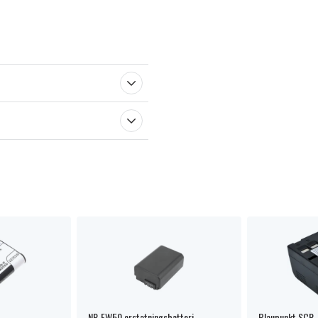
NP-FW50 erstatningsbatteri
Blaupunkt SCR-