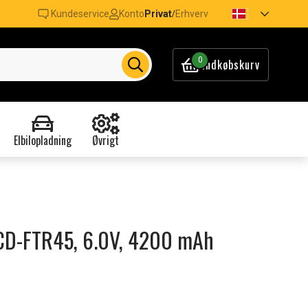
Kundeservice
Konto
Privat
Erhverv
/
0
Indkøbskurv
Elbilopladning
Øvrigt
 CCD-FTR45, 6.0V, 4200 mAh