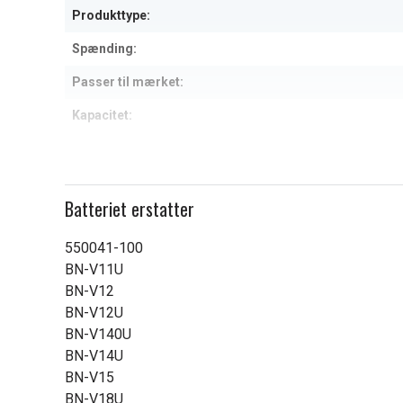
Produkttype:
Spænding:
Passer til mærket:
Kapacitet:
Læs om betydningen af egensk
Batteriet erstatter
550041-100
BN-V11U
BN-V12
BN-V12U
BN-V140U
BN-V14U
BN-V15
BN-V18U