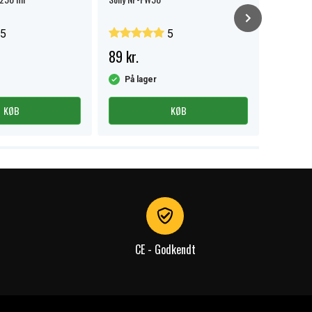
5
5
89 kr.
59 kr.
På lager
På la
KØB
KØB
CE - Godkendt