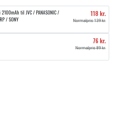
ri 2100mAh til JVC / PANASONIC /
118 kr.
RP / SONY
Normalpris 139 kr.
76 kr.
Normalpris 89 kr.