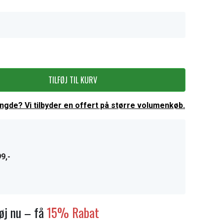
TILFØJ TIL KURV
ængde? Vi tilbyder en offert på større volumenkøb.
9,-
føj nu – få
15% Rabat