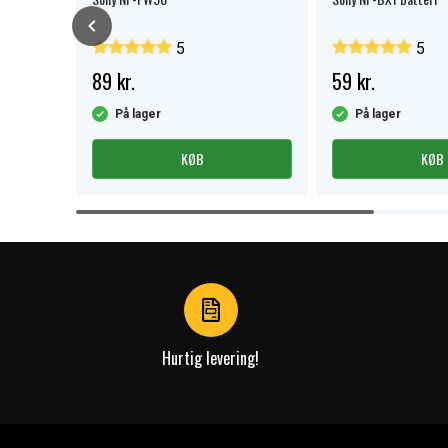
5
5
89 kr.
59 kr.
På lager
På lager
KØB
KØB
Item
1
of
4
Hurtig levering!