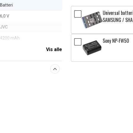
Batteri
Universal batte
6,0 V
SAMSUNG / SHA
JVC
4200 mAh
Sony NP-FW50
Vis alle
aberne