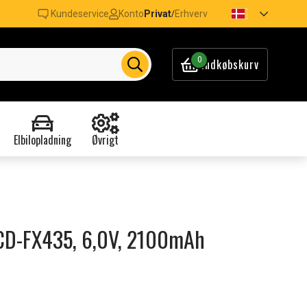
Kundeservice
Konto
Privat
Erhverv
/
0
Indkøbskurv
Elbilopladning
Øvrigt
 CCD-FX435, 6,0V, 2100mAh