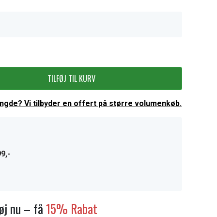
TILFØJ TIL KURV
ængde? Vi tilbyder en offert på større volumenkøb.
9,-
føj nu – få
15% Rabat