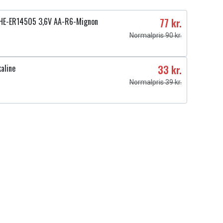
HE-ER14505 3,6V AA-R6-Mignon
77 kr.
Normalpris 90 kr.
aline
33 kr.
Normalpris 39 kr.