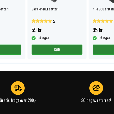
atteri
Sony NP-BX1 batteri
NP-F330 erstat
5
59 kr.
95 kr.
På lager
På lager
KØB
Gratis fragt over 299,-
30 dages returret!