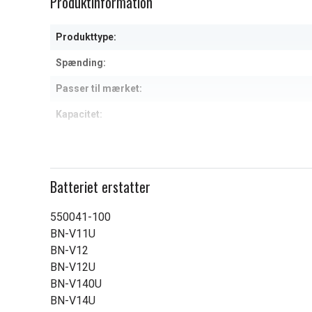
Produktinformation
of
1
Produkttype:
Spænding:
Passer til mærket:
Kapacitet:
Læs om betydningen af egensk
Batteriet erstatter
550041-100
BN-V11U
BN-V12
BN-V12U
BN-V140U
BN-V14U