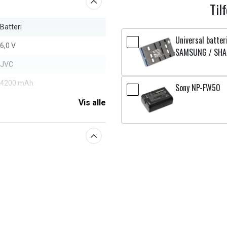
Til
Batteri
Universal batte
6,0 V
SAMSUNG / SHA
JVC
4200 mAh
Sony NP-FW50
Vis alle
aberne