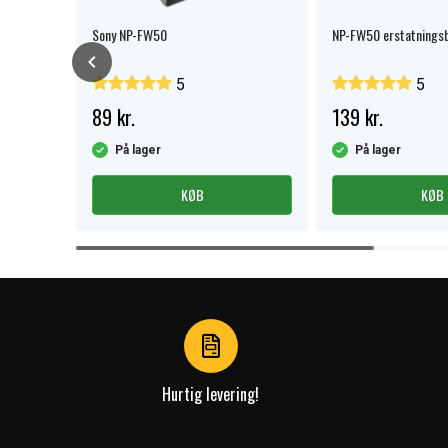
Sony NP-FW50
NP-FW50 erstatningsb
5
5
89 kr.
139 kr.
På lager
På lager
KØB
KØB
Item
1
of
4
Hurtig levering!