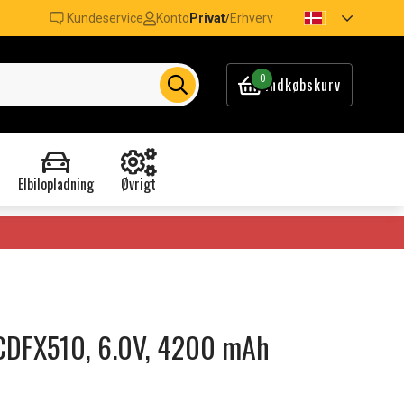
Kundeservice
Konto
Privat
Erhverv
/
0
Indkøbskurv
Elbilopladning
Øvrigt
 CCDFX510, 6.0V, 4200 mAh