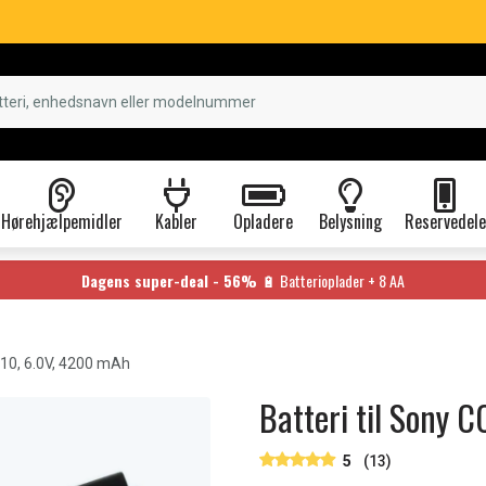
Hørehjælpemidler
Kabler
Opladere
Belysning
Reservedele
Dagens super-deal - 56%
🔋 Batterioplader + 8 AA
0, 6.0V, 4200 mAh
Batteri til Sony
5
(13)