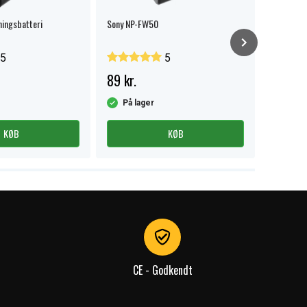
ningsbatteri
Sony NP-FW50
NP-FW50 e
5
5
89 kr.
139 kr.
På lager
På la
KØB
KØB
CE - Godkendt