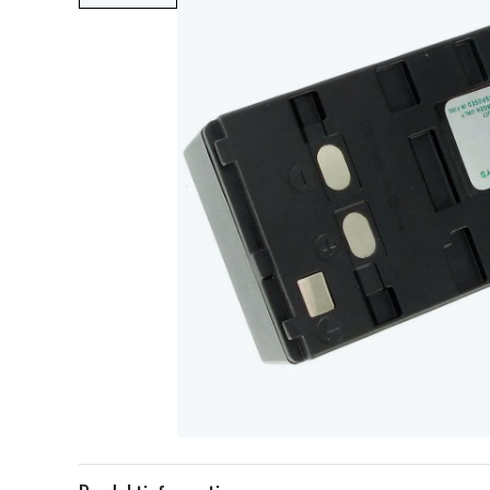
Item
1