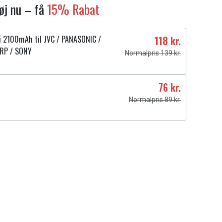
føj nu – få
15% Rabat
ri 2100mAh til JVC / PANASONIC /
118 kr.
RP / SONY
Normalpris 139 kr.
76 kr.
Normalpris 89 kr.