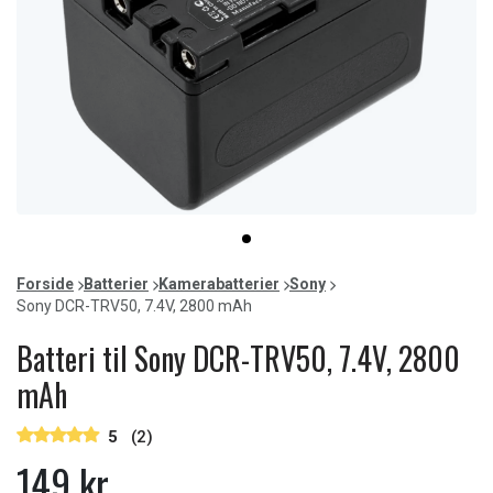
Item
item
1
0
of
Forside
Batterier
Kamerabatterier
Sony
1
Sony DCR-TRV50, 7.4V, 2800 mAh
Batteri til Sony DCR-TRV50, 7.4V, 2800
mAh
5
(2)
149 kr.