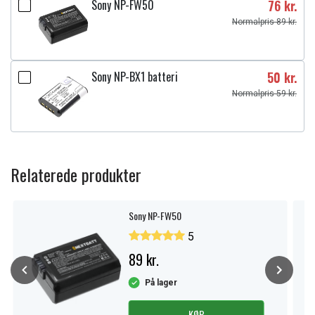
Sony NP-FW50
76 kr.
Normalpris 89 kr.
Sony NP-BX1 batteri
50 kr.
Normalpris 59 kr.
Relaterede produkter
Sony NP-FW50
5
89 kr.
På lager
KØB