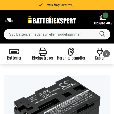
Gratis fragt over 299,-
Item
0
2
MENU
of
INDKØBSKURV
3
Batterier
Blækpatroner
Hørehjælpemidler
Kabler
Item
1
of
9