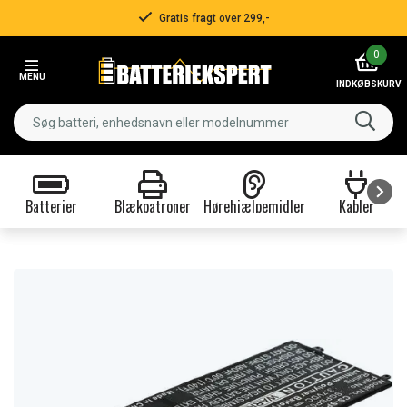
Gratis fragt over 299,-
Item
0
2
MENU
of
INDKØBSKURV
3
Batterier
Blækpatroner
Hørehjælpemidler
Kabler
Item
1
of
9