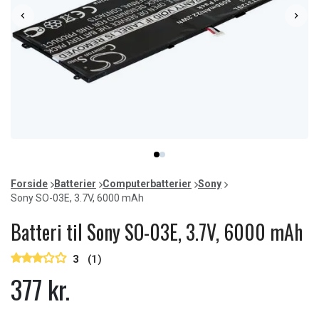
Item
item
item
1
0
1
of
Forside
Batterier
Computerbatterier
Sony
2
Sony SO-03E, 3.7V, 6000 mAh
Batteri til Sony SO-03E, 3.7V, 6000 mAh
3
(1)
377 kr.