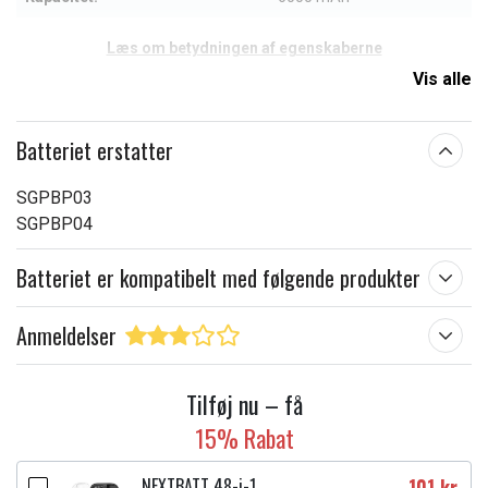
Læs om betydningen af egenskaberne
Vis alle
Batteriet erstatter
SGPBP03
SGPBP04
Batteriet er kompatibelt med følgende produkter
Anmeldelser
Tilføj nu – få
15% Rabat
NEXTBATT 48-i-1
101 kr.