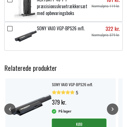
præcisionsskruetrækkersæt
Normalpris 119 kr.
med opbevaringsboks
SONY VAIO VGP-BPS26 mfl.
322 kr.
Normalpris 379 kr.
Relaterede produkter
SONY VAIO VGP-BPS26 mfl.
5
379 kr.
På lager
KØB