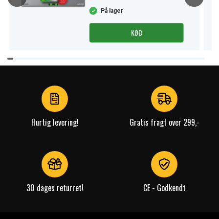
På lager
KØB
Item
1
of
4
Hurtig levering!
Gratis fragt over 299,-
30 dages returret!
CE - Godkendt