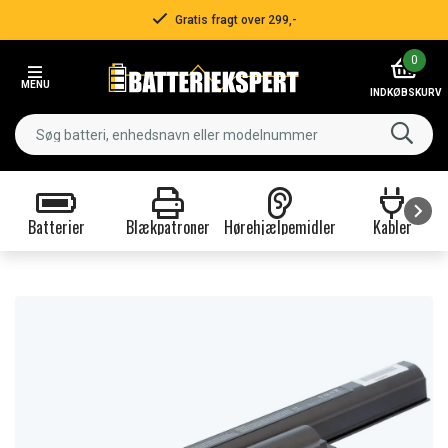
Gratis fragt over 299,-
Item
0
2
MENU
of
INDKØBSKURV
3
Batterier
Blækpatroner
Hørehjælpemidler
Kabler
Item
1
of
9