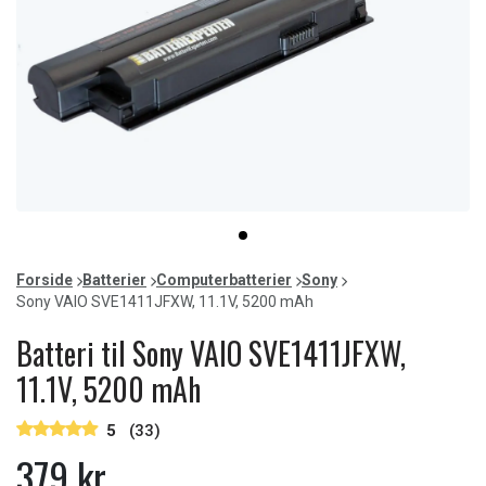
Item
item
1
0
of
Forside
Batterier
Computerbatterier
Sony
1
Sony VAIO SVE1411JFXW, 11.1V, 5200 mAh
Batteri til Sony VAIO SVE1411JFXW,
11.1V, 5200 mAh
5
(33)
379 kr.