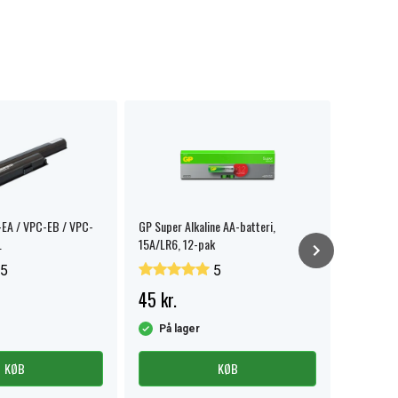
EA / VPC-EB / VPC-
GP Super Alkaline AA-batteri,
Electrolux,
.
15A/LR6, 12-pak
Støvfilter
5
5
45 kr.
153 kr.
Sen
På lager
KØB
KØB