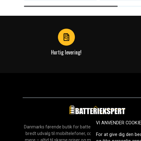
Item
1
of
4
Hurtig levering!
VI ANVENDER COOKI
Danmarks førende butik for batterier, opladere og reservedel
bredt udvalg til mobiltelefoner, computere, værktøj, hush
For at give dig den be
mere – altid til skarpe priser og med hurtig levering. Sikke