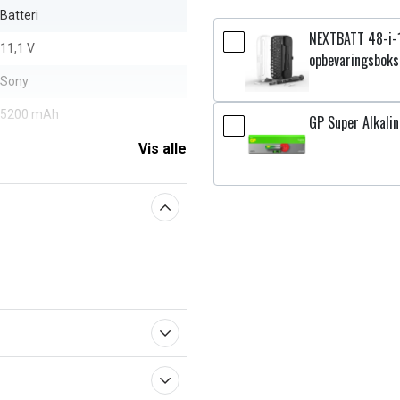
Batteri
NEXTBATT 48-i-
11,1 V
opbevaringsboks
Sony
5200 mAh
GP Super Alkalin
Vis alle
aberne