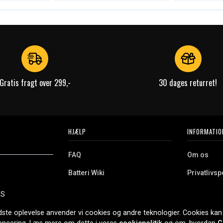
Gratis fragt over 299,-
30 dages returret!
HJÆLP
INFORMATIO
FAQ
Om os
Batteri Wiki
Privatlivspo
Retur
Købsvilkår
ES
e. Vi tilbyder et
Erhvervskunde
Cookies
oldning og meget
dste oplevelse anvender vi cookies og andre teknologier. Cookies kan 
r nethandel siden