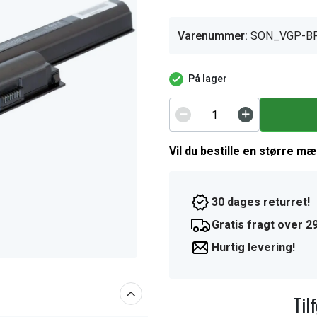
Varenummer:
SON_VGP-B
På lager
Vil du bestille en større m
30 dages returret!
Gratis fragt over 29
Hurtig levering!
Til