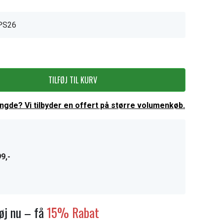
PS26
TILFØJ TIL KURV
ængde? Vi tilbyder en offert på større volumenkøb.
9,-
føj nu – få
15% Rabat