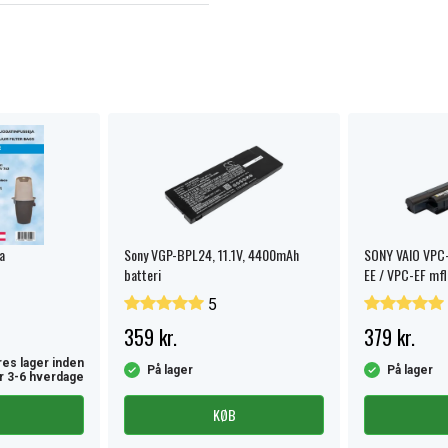
ta
Sony VGP-BPL24, 11.1V, 4400mAh
SONY VAIO VPC-
batteri
EE / VPC-EF mfl
5
359 kr.
379 kr.
es lager inden
På lager
På lager
r 3-6 hverdage
KØB