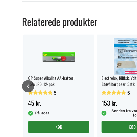
Relaterede produkter
 / VPC-
GP Super Alkaline AA-batteri,
Electrolux, Nilfisk, Vol
15A/LR6, 12-pak
Støvfilterposer, 3stk
5
5
45 kr.
153 kr.
Sendes fra vor
På lager
fo
KØB
KØB