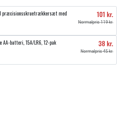
1 præcisionsskruetrækkersæt med
101 kr.
Normalpris 119 kr.
e AA-batteri, 15A/LR6, 12-pak
38 kr.
Normalpris 45 kr.