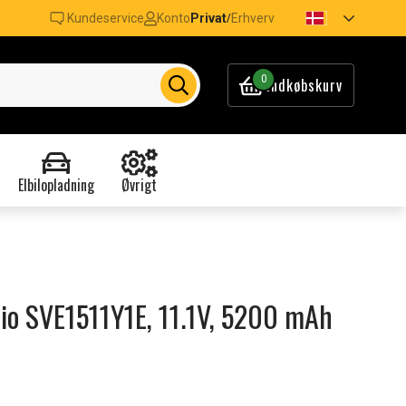
Kundeservice
Konto
Privat
Erhverv
/
0
Indkøbskurv
Elbilopladning
Øvrigt
Vaio SVE1511Y1E, 11.1V, 5200 mAh