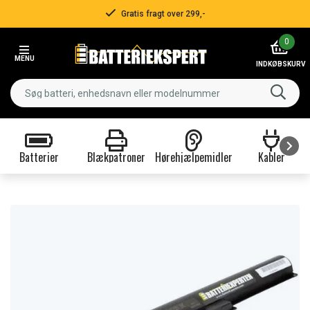
Gratis fragt over 299,-
Item
0
2
MENU
of
INDKØBSKURV
3
Batterier
Blækpatroner
Hørehjælpemidler
Kabler
Item
1
of
9