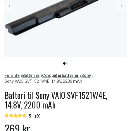
Item
item
item
1
0
1
of
Forside
Batterier
Computerbatterier
Sony
2
Sony VAIO SVF1521W4E, 14.8V, 2200 mAh
Batteri til Sony VAIO SVF1521W4E,
14.8V, 2200 mAh
5
(8)
269 kr.