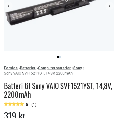
Item
item
item
1
0
1
of
Forside
Batterier
Computerbatterier
Sony
2
Sony VAIO SVF1521YST, 14,8V, 2200mAh
Batteri til Sony VAIO SVF1521YST, 14,8V,
2200mAh
5
(1)
319 kr.