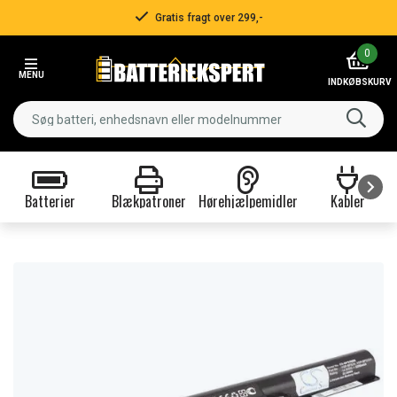
Gratis fragt over 299,-
Item
0
2
MENU
of
INDKØBSKURV
3
Batterier
Blækpatroner
Hørehjælpemidler
Kabler
Item
1
of
9