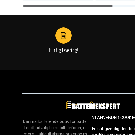
Item
1
of
4
Hurtig levering!
VI ANVENDER COOKI
Danmarks førende butik for batterier, opladere og reservedel
bredt udvalg til mobiltelefoner, computere, værktøj, hush
For at give dig den be
mere – altid til skarpe priser og med hurtig levering. Sikke