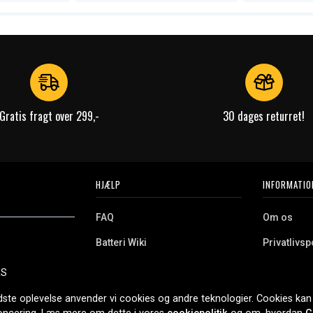
Gratis fragt over 299,-
30 dages returret!
HJÆLP
INFORMATIO
FAQ
Om os
Batteri Wiki
Privatlivspo
Retur
Købsvilkår
ES
e. Vi tilbyder et
Erhvervskunde
Cookies
oldning og meget
dste oplevelse anvender vi cookies og andre teknologier. Cookies kan 
r nethandel siden