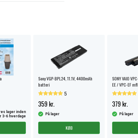
ta
Sony VGP-BPL24, 11.1V, 4400mAh
SONY VAIO VPC-
batteri
EE / VPC-EF mfl
5
359 kr.
379 kr.
es lager inden
På lager
På lager
r 3-6 hverdage
KØB