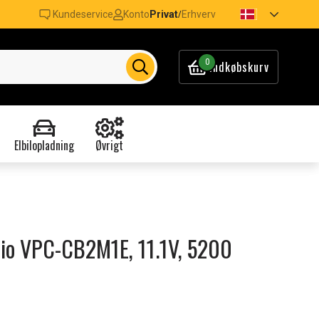
Kundeservice
Konto
Privat
Erhverv
/
0
Indkøbskurv
Elbilopladning
Øvrigt
Vaio VPC-CB2M1E, 11.1V, 5200