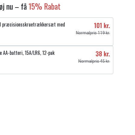
føj nu – få
15% Rabat
1 præcisionsskruetrækkersæt med
101 kr.
Normalpris 119 kr.
e AA-batteri, 15A/LR6, 12-pak
38 kr.
Normalpris 45 kr.