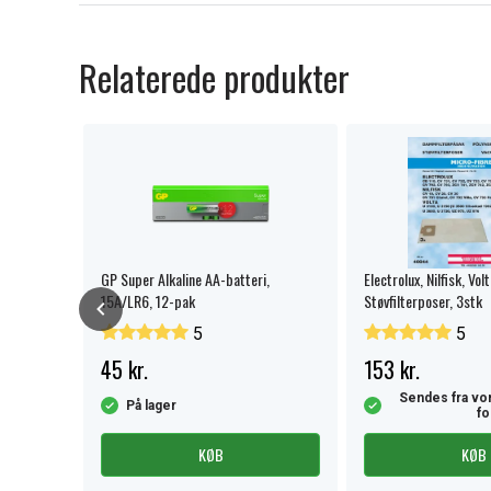
Relaterede produkter
 / VPC-
GP Super Alkaline AA-batteri,
Electrolux, Nilfisk, Vol
15A/LR6, 12-pak
Støvfilterposer, 3stk
5
5
45 kr.
153 kr.
Sendes fra vor
På lager
fo
KØB
KØB