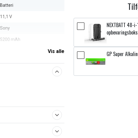
Til
Batteri
11,1 V
NEXTBATT 48-i-
Sony
opbevaringsboks
5200 mAh
Vis alle
GP Super Alkalin
aberne