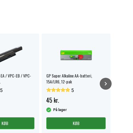
EA / VPC-EB / VPC-
GP Super Alkaline AA-batteri,
Electrolux,
.
15A/LR6, 12-pak
Støvfilter
5
5
45 kr.
153 kr.
Sen
På lager
KØB
KØB