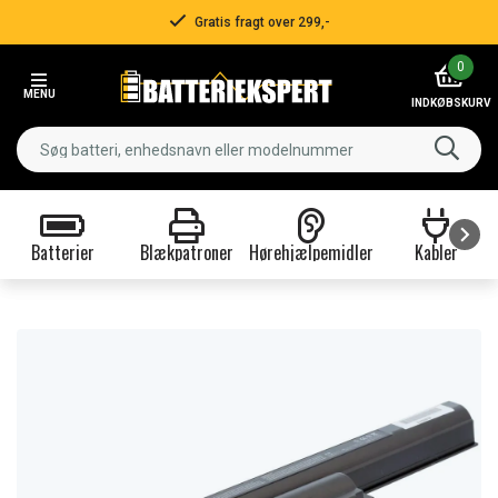
Gratis fragt over 299,-
Item
0
2
MENU
of
INDKØBSKURV
3
Batterier
Blækpatroner
Hørehjælpemidler
Kabler
Item
1
of
9