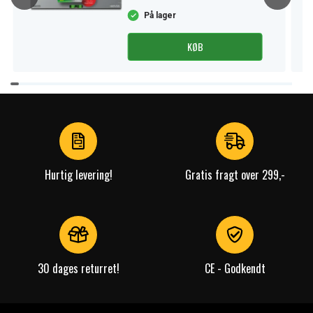
På lager
KØB
Item
1
of
4
Hurtig levering!
Gratis fragt over 299,-
30 dages returret!
CE - Godkendt