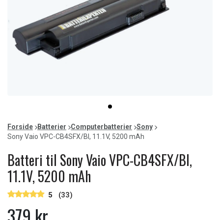
Item
item
1
0
of
Forside
Batterier
Computerbatterier
Sony
1
Sony Vaio VPC-CB4SFX/BI, 11.1V, 5200 mAh
Batteri til Sony Vaio VPC-CB4SFX/BI,
11.1V, 5200 mAh
5
(33)
379 kr.