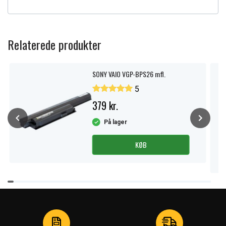
Relaterede produkter
SONY VAIO VGP-BPS26 mfl.
5
379 kr.
På lager
KØB
Item
1
of
4