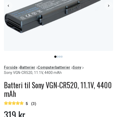
Item
item
item
item
item
1
0
1
2
3
of
Forside
Batterier
Computerbatterier
Sony
4
Sony VGN-CR520, 11.1V, 4400 mAh
Batteri til Sony VGN-CR520, 11.1V, 4400
mAh
5
(3)
319 kr.