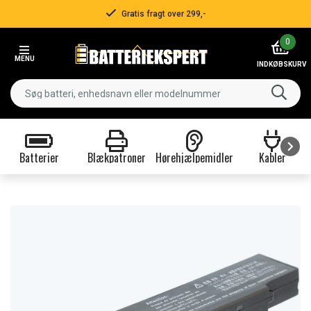
Gratis fragt over 299,-
Item
0
2
MENU
of
INDKØBSKURV
3
Batterier
Blækpatroner
Hørehjælpemidler
Kabler
Item
1
of
9