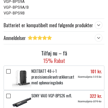
VGP-BPS9A
VGP-BPS9A/B
VGP-BPS9B
Batteriet er kompatibelt med følgende produkter
Anmeldelser
Tilføj nu – få
15% Rabat
NEXTBATT 48-i-1
101 kr.
præcisionsskruetrækkersæt
Normalpris 119 kr.
med opbevaringsboks
SONY VAIO VGP-BPS26 mfl.
322 kr.
Normalpris 379 kr.