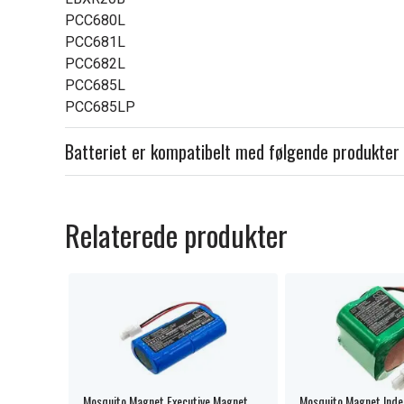
PCC680L
PCC681L
PCC682L
PCC685L
PCC685LP
Batteriet er kompatibelt med følgende produkter
Relaterede produkter
Mosquito Magnet Executive Magnet
Mosquito Magnet Inde