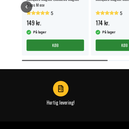
Traps M osv
5
5
149 kr.
174 kr.
På lager
På lager
KØB
KØB
Item
1
of
4
Hurtig levering!