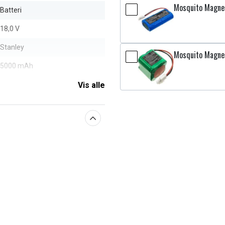
Mosquito Magnet
Batteri
18,0 V
Stanley
Mosquito Magne
5000 mAh
Vis alle
aberne