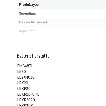
6
Produkttype:
Spænding:
Passer til mærket:
Kapacitet:
Læs om betydningen af egensk
Batteriet erstatter
FMC687L
LB20
LB2X4020
LBX20
LBXR20
LBXR20-OPE
LBXR2020
LBXR20B