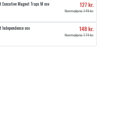
 Executive Magnet Traps M osv
127 kr.
Normalpris 149 kr.
t Independence osv
148 kr.
Normalpris 174 kr.