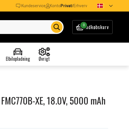
Kundeservice
Konto
Privat
Erhverv
/
0
Indkøbskurv
Elbilopladning
Øvrigt
ey FMC770B-XE, 18.0V, 5000 mAh