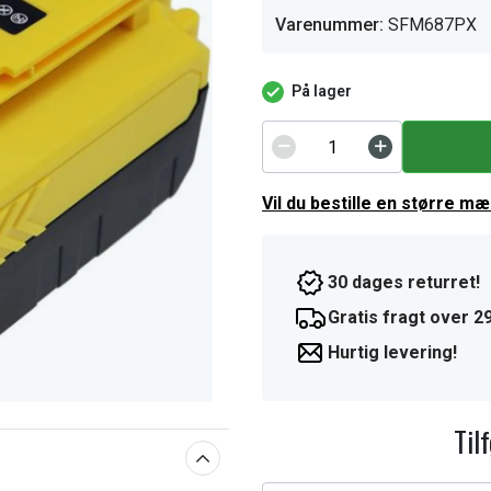
Varenummer:
SFM687PX
På lager
Vil du bestille en større m
30 dages returret!
Gratis fragt over 29
Hurtig levering!
Til