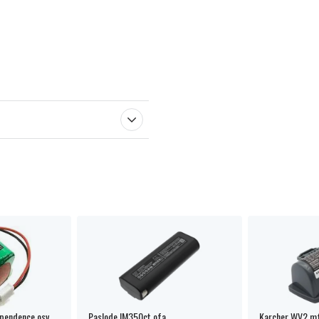
pendence osv
Paslode IM350ct ofa
Karcher WV2 mf