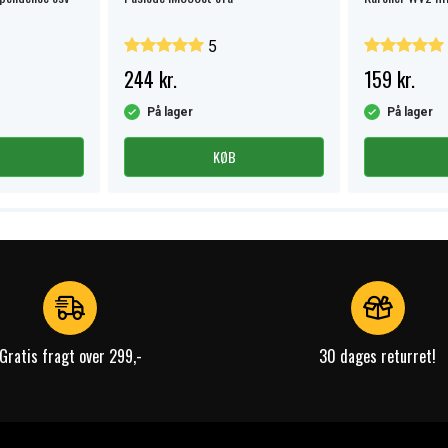
5
244 kr.
159 kr.
På lager
På lager
KØB
Gratis fragt over 299,-
30 dages returret!