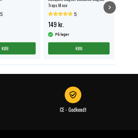
Traps M osv
5
5
149 kr.
174 kr.
På lager
På la
KØB
KØB
CE - Godkendt