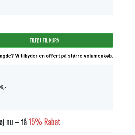
TILFØJ TIL KURV
ængde? Vi tilbyder en offert på større volumenkøb.
9,-
føj nu – få
15% Rabat