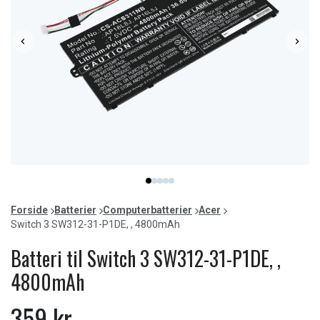
Item
item
item
item
item
item
1
0
1
2
3
4
of
Forside
Batterier
Computerbatterier
Acer
5
Switch 3 SW312-31-P1DE, , 4800mAh
Batteri til Switch 3 SW312-31-P1DE, ,
4800mAh
359 kr.