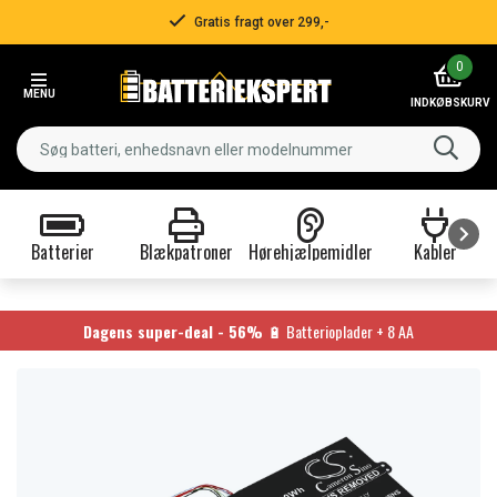
Gratis fragt over 299,-
Item
0
2
MENU
of
INDKØBSKURV
3
Batterier
Blækpatroner
Hørehjælpemidler
Kabler
Item
1
of
Dagens super-deal - 56%
🔋 Batterioplader + 8 AA
9