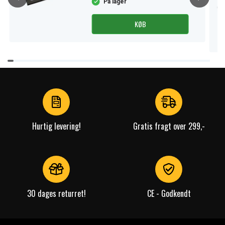
På lager
KØB
Item
1
of
4
Hurtig levering!
Gratis fragt over 299,-
30 dages returret!
CE - Godkendt