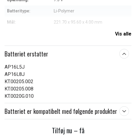
Batteritype:
Li-Polymer
Mål:
221.70 x 95.60 x 4.00 mm
Kapacitet:
4800 mAh
Vis alle
Læs om betydningen af egenskaberne
Batteriet erstatter
AP16L5J
AP16L8J
KT.00205.002
KT.00205.008
KT.0020G.010
Batteriet er kompatibelt med følgende produkter
Tilføj nu – få