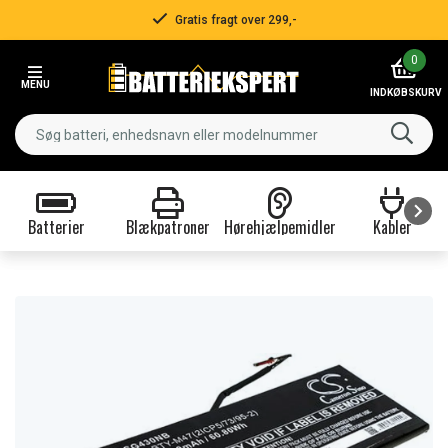
Gratis fragt over 299,-
Item
0
2
MENU
of
INDKØBSKURV
3
Batterier
Blækpatroner
Hørehjælpemidler
Kabler
Item
1
of
9