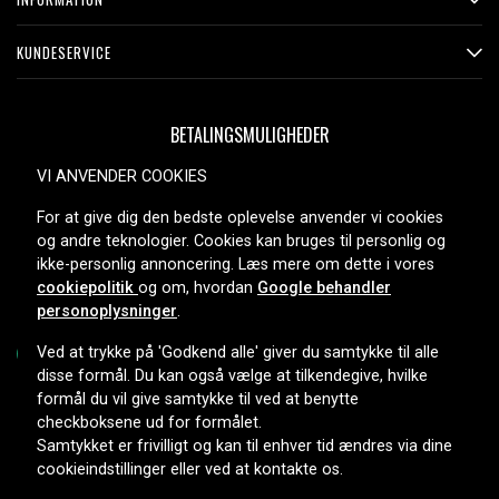
KUNDESERVICE
BETALINGSMULIGHEDER
VI ANVENDER COOKIES
For at give dig den bedste oplevelse anvender vi cookies
LEVERINGSMULIGHEDER
og andre teknologier. Cookies kan bruges til personlig og
ikke-personlig annoncering. Læs mere om dette i vores
cookiepolitik
og om, hvordan
Google behandler
personoplysninger
.
Ved at trykke på 'Godkend alle' giver du samtykke til alle
disse formål. Du kan også vælge at tilkendegive, hvilke
formål du vil give samtykke til ved at benytte
Copyright © 2026, Spares Nordic AB
checkboksene ud for formålet.
Samtykket er frivilligt og kan til enhver tid ændres via dine
cookieindstillinger eller ved at kontakte os.