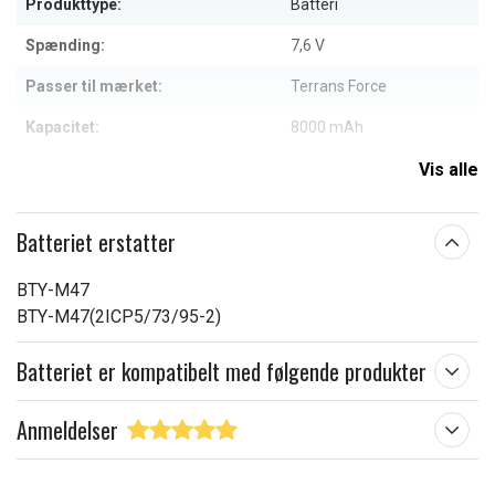
Produkttype:
Batteri
Spænding:
7,6 V
Passer til mærket:
Terrans Force
Kapacitet:
8000 mAh
Vis alle
Læs om betydningen af egenskaberne
Batteriet erstatter
BTY-M47
BTY-M47(2ICP5/73/95-2)
Batteriet er kompatibelt med følgende produkter
Anmeldelser