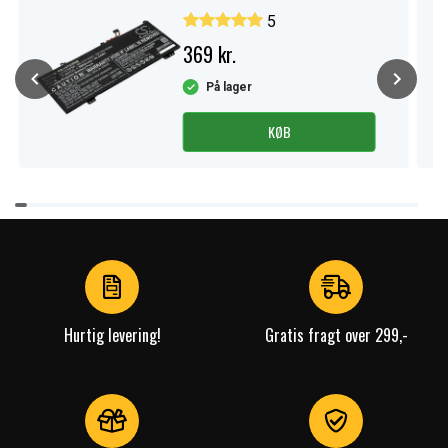
5
369 kr.
På lager
KØB
Item
1
of
4
Hurtig levering!
Gratis fragt over 299,-