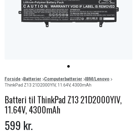
Item
item
1
0
of
Forside
Batterier
Computerbatterier
IBM/Lenovo
1
ThinkPad Z13 21D2000YIV, 11.64V, 4300mAh
Batteri til ThinkPad Z13 21D2000YIV,
11.64V, 4300mAh
599 kr.