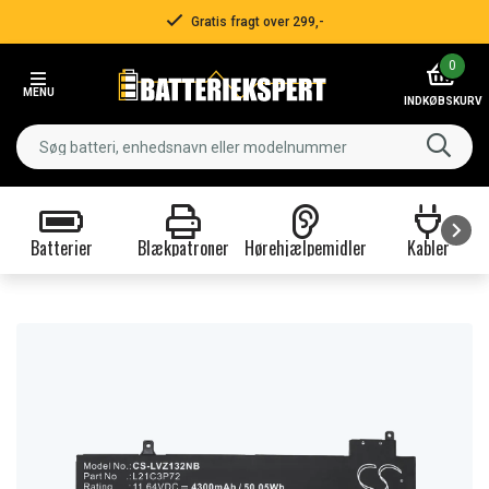
Gratis fragt over 299,-
Item
0
2
MENU
of
INDKØBSKURV
3
Batterier
Blækpatroner
Hørehjælpemidler
Kabler
Item
1
of
9