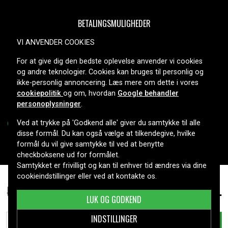
BETALINGSMULIGHEDER
VI ANVENDER COOKIES
For at give dig den bedste oplevelse anvender vi cookies
LEVERINGSMULIGHEDER
og andre teknologier. Cookies kan bruges til personlig og
ikke-personlig annoncering. Læs mere om dette i vores
cookiepolitik
og om, hvordan
Google behandler
personoplysninger
.
Ved at trykke på 'Godkend alle' giver du samtykke til alle
disse formål. Du kan også vælge at tilkendegive, hvilke
formål du vil give samtykke til ved at benytte
Copyright © 2026, Spares Nordic AB
checkboksene ud for formålet.
Samtykket er frivilligt og kan til enhver tid ændres via dine
cookieindstillinger eller ved at kontakte os.
599 kr.
ThinkPad Z13 21D2000YIV, 11.64V, 4300mAh
LUK OG GODKEND
INDSTILLINGER
TILFØJ TIL KURV