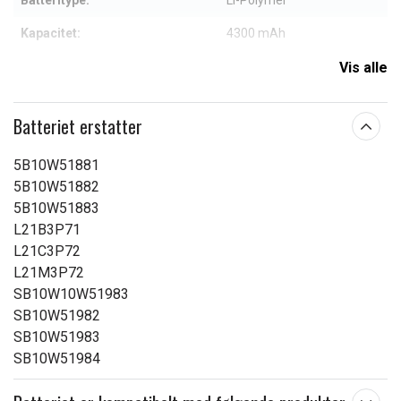
Batteritype:
Li-Polymer
Kapacitet:
4300 mAh
Vis alle
Læs om betydningen af egenskaberne
Batteriet erstatter
5B10W51881
5B10W51882
5B10W51883
L21B3P71
L21C3P72
L21M3P72
SB10W10W51983
SB10W51982
SB10W51983
SB10W51984