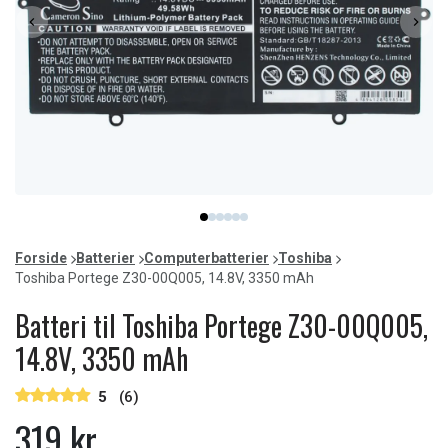
Item
item
item
item
item
item
item
1
0
1
2
3
4
5
of
Forside
Batterier
Computerbatterier
Toshiba
6
Toshiba Portege Z30-00Q005, 14.8V, 3350 mAh
Batteri til Toshiba Portege Z30-00Q005,
14.8V, 3350 mAh
5
(6)
319 kr.