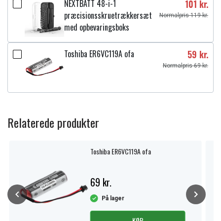
NEXTBATT 48-i-1
101 kr.
præcisionsskruetrækkersæt
Normalpris 119 kr.
med opbevaringsboks
Toshiba ER6VC119A ofa
59 kr.
Normalpris 69 kr.
Relaterede produkter
Toshiba ER6VC119A ofa
69 kr.
På lager
KØB