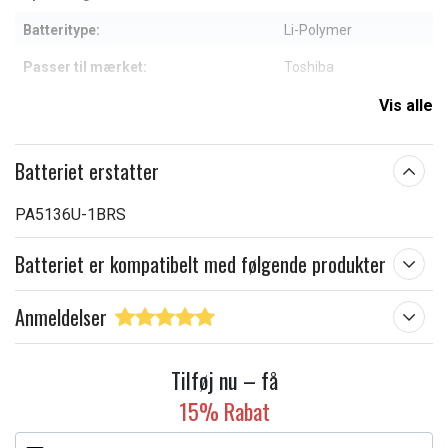
Batteritype:
Li-Polymer
Passer til mærket:
Toshiba
Kapacitet:
3350 mAh
Vis alle
Læs om betydningen af egenskaberne
Batteriet erstatter
PA5136U-1BRS
Batteriet er kompatibelt med følgende produkter
Anmeldelser
Tilføj nu – få
15% Rabat