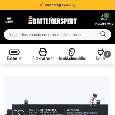
Gratis fragt over 299,-
Item
0
2
MENU
of
INDKØBSKURV
3
Batterier
Blækpatroner
Hørehjælpemidler
Kabler
Item
1
of
9