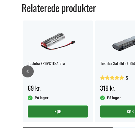
Relaterede produkter
Toshiba ER6VC119A ofa
Toshiba Satellite C85
5
69 kr.
319 kr.
På lager
På lager
KØB
KØB
Item
1