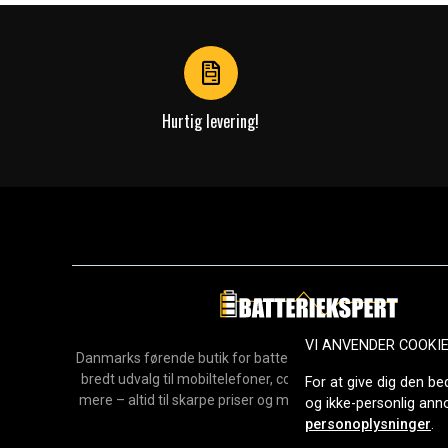
of
4
Hurtig levering!
VI ANVENDER COOKI
Danmarks førende butik for batterier, opladere og reservedel
bredt udvalg til mobiltelefoner, computere, værktøj, hush
For at give dig den be
mere – altid til skarpe priser og med hurtig levering. Sikke
og ikke-personlig an
2006.
personoplysninger
.