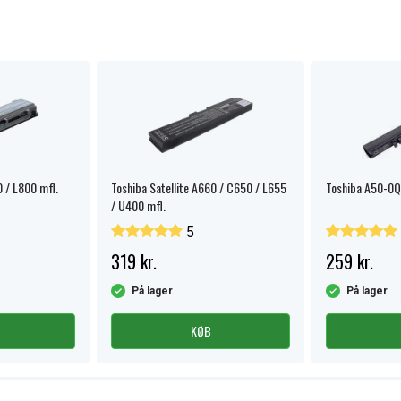
0 / L800 mfl.
Toshiba Satellite A660 / C650 / L655
Toshiba A50-0Q
/ U400 mfl.
5
319 kr.
259 kr.
På lager
På lager
KØB