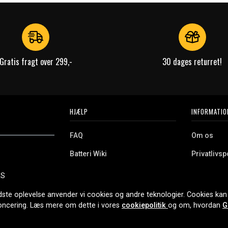
Gratis fragt over 299,-
30 dages returret!
HJÆLP
INFORMATIO
FAQ
Om os
Batteri Wiki
Privatlivspo
Retur
Købsvilkår
ES
e. Vi tilbyder et
Erhvervskunde
Cookies
oldning og meget
dste oplevelse anvender vi cookies og andre teknologier. Cookies kan 
r nethandel siden
noncering. Læs mere om dette i vores
cookiepolitik
og om, hvordan
G