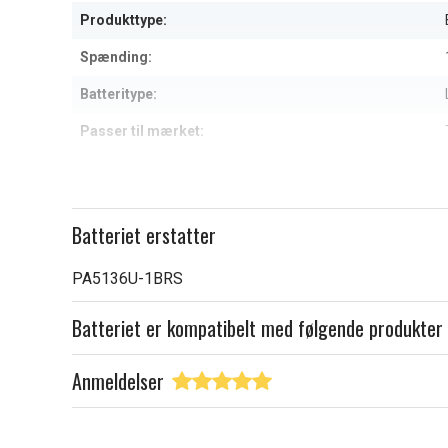
6
Produkttype:
Spænding:
Batteritype:
Passer til mærket:
Kapacitet:
Læs om betydningen af egensk
Batteriet erstatter
PA5136U-1BRS
Batteriet er kompatibelt med følgende produkter
Anmeldelser