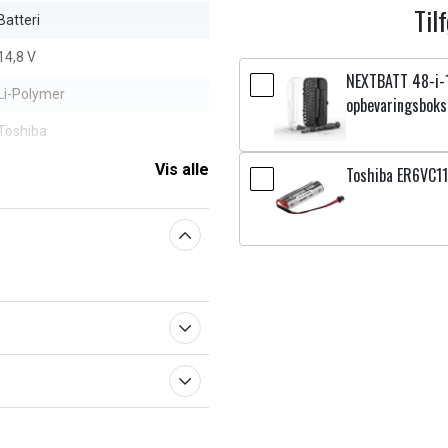
Til
Batteri
14,8 V
NEXTBATT 48-i-
Li-Polymer
opbevaringsboks
Toshiba
3350 mAh
Vis alle
Toshiba ER6VC11
aberne