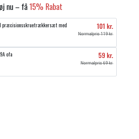
føj nu – få
15% Rabat
1 præcisionsskruetrækkersæt med
101 kr.
Normalpris 119 kr.
9A ofa
59 kr.
Normalpris 69 kr.