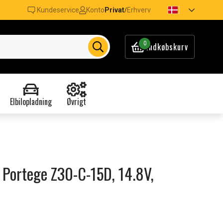
Kundeservice
Konto
Privat
Erhverv
/
0
Indkøbskurv
Elbilopladning
Øvrigt
a Portege Z30-C-15D, 14.8V,