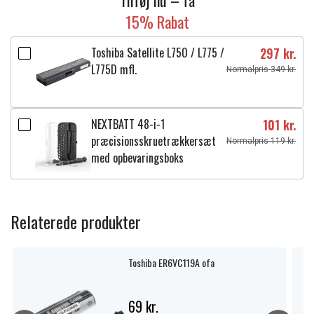
Tilføj nu – få
15% Rabat
Toshiba Satellite L750 / L775 /
297 kr.
L775D mfl.
Normalpris 349 kr.
NEXTBATT 48-i-1
101 kr.
præcisionsskruetrækkersæt
Normalpris 119 kr.
med opbevaringsboks
Relaterede produkter
Toshiba ER6VC119A ofa
69 kr.