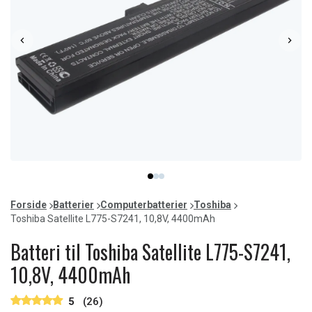
Item
item
item
item
1
0
1
2
of
Forside
Batterier
Computerbatterier
Toshiba
3
Toshiba Satellite L775-S7241, 10,8V, 4400mAh
Batteri til Toshiba Satellite L775-S7241,
10,8V, 4400mAh
5
(26)