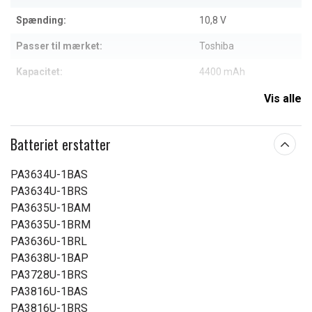
Spænding:
10,8 V
Passer til mærket:
Toshiba
Kapacitet:
4400 mAh
Vis alle
Læs om betydningen af egenskaberne
Batteriet erstatter
PA3634U-1BAS
PA3634U-1BRS
PA3635U-1BAM
PA3635U-1BRM
PA3636U-1BRL
PA3638U-1BAP
PA3728U-1BRS
PA3816U-1BAS
PA3816U-1BRS