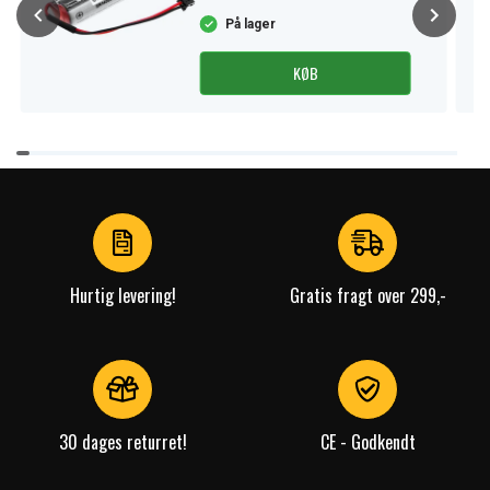
På lager
KØB
Item
1
of
4
Hurtig levering!
Gratis fragt over 299,-
30 dages returret!
CE - Godkendt