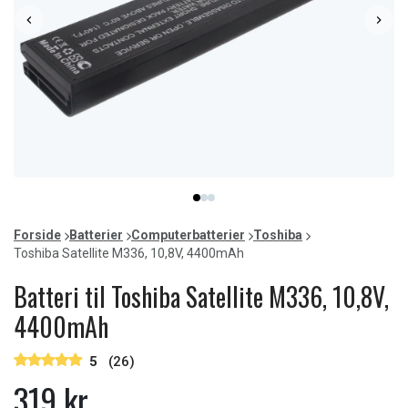
Item
item
item
item
1
0
1
2
of
Forside
Batterier
Computerbatterier
Toshiba
3
Toshiba Satellite M336, 10,8V, 4400mAh
Batteri til Toshiba Satellite M336, 10,8V,
4400mAh
5
(26)
319 kr.