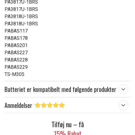
PA3817U-1BRS
PA3817U-1BRS
PA3818U-1BRS
PA3818U-1BRS
PABAS117
PABAS178
PABAS201
PABAS227
PABAS228
PABAS229
TS-M305
Batteriet er kompatibelt med følgende produkter
Anmeldelser
Tilføj nu – få
15% Rabat