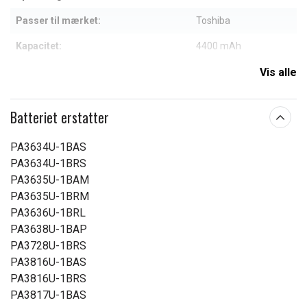
Passer til mærket:
Toshiba
Kapacitet:
4400 mAh
Vis alle
Læs om betydningen af egenskaberne
Batteriet erstatter
PA3634U-1BAS
PA3634U-1BRS
PA3635U-1BAM
PA3635U-1BRM
PA3636U-1BRL
PA3638U-1BAP
PA3728U-1BRS
PA3816U-1BAS
PA3816U-1BRS
PA3817U-1BAS