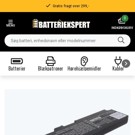
Gratis fragt over 299,-
Item
0
2
MENU
of
INDKØBSKURV
3
Batterier
Blækpatroner
Hørehjælpemidler
Kabler
Item
1
of
9