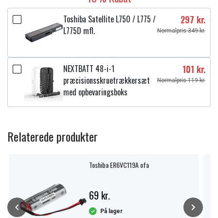
Toshiba Satellite L750 / L775 /
297 kr.
L775D mfl.
Normalpris 349 kr.
NEXTBATT 48-i-1
101 kr.
præcisionsskruetrækkersæt
Normalpris 119 kr.
med opbevaringsboks
Relaterede produkter
Toshiba ER6VC119A ofa
69 kr.
På lager