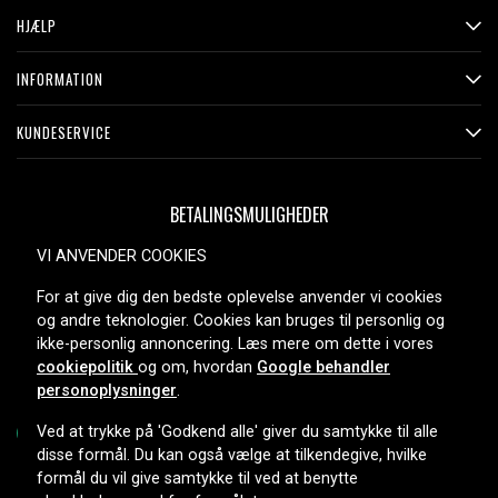
HJÆLP
INFORMATION
KUNDESERVICE
BETALINGSMULIGHEDER
VI ANVENDER COOKIES
For at give dig den bedste oplevelse anvender vi cookies
LEVERINGSMULIGHEDER
og andre teknologier. Cookies kan bruges til personlig og
ikke-personlig annoncering. Læs mere om dette i vores
cookiepolitik
og om, hvordan
Google behandler
personoplysninger
.
Ved at trykke på 'Godkend alle' giver du samtykke til alle
disse formål. Du kan også vælge at tilkendegive, hvilke
formål du vil give samtykke til ved at benytte
Copyright © 2026, Spares Nordic AB