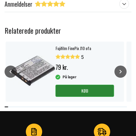
Anmeldelser
Relaterede produkter
Fujifilm FinePix J10 ofa
5
79 kr.
På lager
KØB
Item
1
of
4