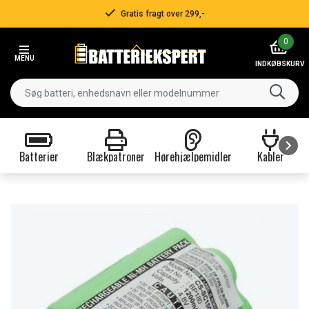
Gratis fragt over 299,-
Item
0
2
MENU
of
INDKØBSKURV
3
Batterier
Blækpatroner
Hørehjælpemidler
Kabler
Item
1
of
9