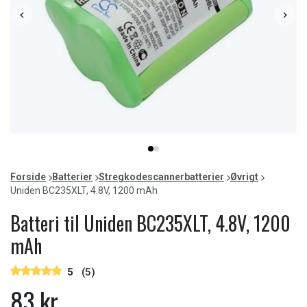
Item
item
item
1
0
1
of
Forside
Batterier
Stregkodescannerbatterier
Øvrigt
2
Uniden BC235XLT, 4.8V, 1200 mAh
Batteri til Uniden BC235XLT, 4.8V, 1200
mAh
5
(5)
83 kr.