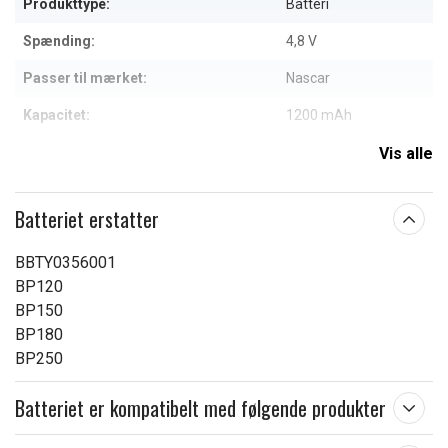
Produkttype:
Batteri
Spænding:
4,8 V
Passer til mærket:
Nascar
Kapacitet:
1200 mAh
Vis alle
Læs om betydningen af egenskaberne
Batteriet erstatter
BBTY0356001
BP120
BP150
BP180
BP250
Batteriet er kompatibelt med følgende produkter