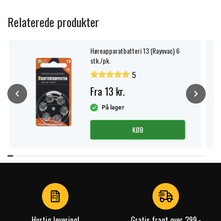
Relaterede produkter
Høreapparatbatteri 13 (Rayovac) 6
stk./pk.
5
Fra 13 kr.
På lager
KØB
Item
1
of
4
Hurtig levering!
Gratis fragt over 299,-