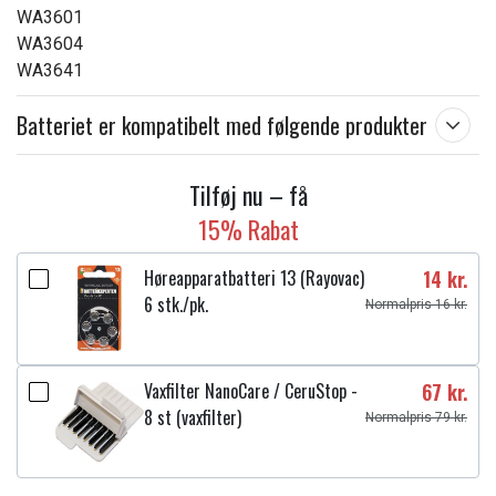
WA3601
WA3604
WA3641
Batteriet er kompatibelt med følgende produkter
Tilføj nu – få
15% Rabat
Høreapparatbatteri 13 (Rayovac)
14 kr.
6 stk./pk.
Normalpris 16 kr.
Vaxfilter NanoCare / CeruStop -
67 kr.
8 st (vaxfilter)
Normalpris 79 kr.