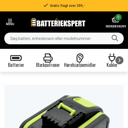
Gratis fragt over 299,-
Item
0
2
MENU
of
INDKØBSKURV
3
Batterier
Blækpatroner
Hørehjælpemidler
Kabler
Item
1
of
9