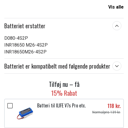
Kapacitet:
5200 mAh
Vis alle
Læs om betydningen af egenskaberne
Batteriet erstatter
D080-4S2P
INR18650 M26-4S2P
INR18650M26-4S2P
Batteriet er kompatibelt med følgende produkter
Tilføj nu – få
15% Rabat
Batteri til ILIFE V7s Pro etc.
118 kr.
Normalpris 139 kr.