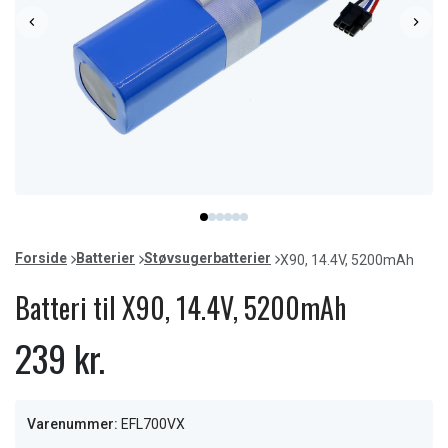
Item
item
item
item
item
item
item
1
0
1
2
3
4
5
of
Forside
Batterier
Støvsugerbatterier
X90, 14.4V, 5200mAh
6
Batteri til X90, 14.4V, 5200mAh
239 kr.
Varenummer:
EFL700VX