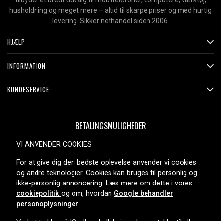
tilbyder et bredt udvalg til mobiltelefoner, computere, værktøj,
husholdning og meget mere – altid til skarpe priser og med hurtig
levering. Sikker nethandel siden 2006.
HJÆLP
INFORMATION
KUNDESERVICE
BETALINGSMULIGHEDER
VI ANVENDER COOKIES
For at give dig den bedste oplevelse anvender vi cookies
LEVERINGSMULIGHEDER
og andre teknologier. Cookies kan bruges til personlig og
ikke-personlig annoncering. Læs mere om dette i vores
cookiepolitik
og om, hvordan
Google behandler
personoplysninger
.