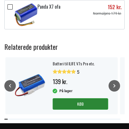
Panda X7 ofa
152 kr.
Normalpris 179 kr.
Relaterede produkter
Batteri til ILIFE V7s Pro etc.
5
139 kr.
På lager
KØB
Item
1