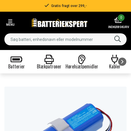
Gratis fragt over 299,-
Item
0
2
MENU
of
INDKØBSKURV
3
Batterier
Blækpatroner
Hørehjælpemidler
Kabler
Item
1
of
9