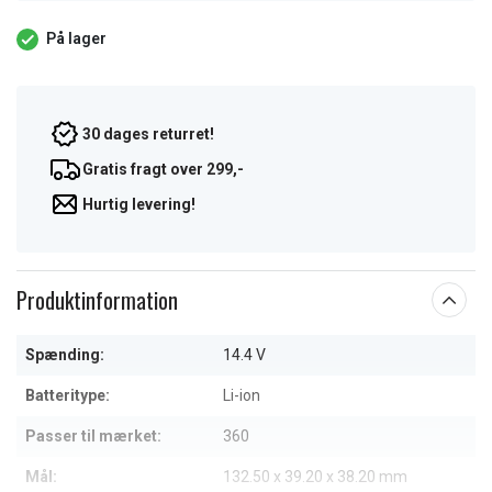
På lager
30 dages returret!
Gratis fragt over 299,-
Hurtig levering!
Produktinformation
Spænding:
14.4 V
Batteritype:
Li-ion
Passer til mærket:
360
Mål:
132.50 x 39.20 x 38.20 mm