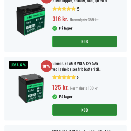
plæneklipper, scooter, båd, kørestol
5
316 kr.
Normalpris 359 kr.
På lager
KØB
Green Cell AGM VRLA 12V 5Ah
UDSALG %
10%
vedligeholdelsesfrit batteri til
alarmsystem, kasseapparat, legetøj
5
125 kr.
Normalpris 139 kr.
På lager
KØB