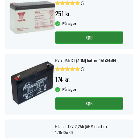
5
251 kr.
På lager
KØB
6V 7,0Ah CT (AGM) batteri 151x34x94
5
174 kr.
På lager
KØB
Globalt 12V 2,2Ah (AGM) batteri
178x35x60