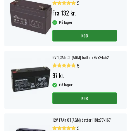
5
Fra 132 kr.
På lager
KØB
6V 1,3Ah CT (AGM) batteri 97x24x52
5
97 kr.
På lager
KØB
12V 17Ah CT(AGM) batteri 181x77x167
5