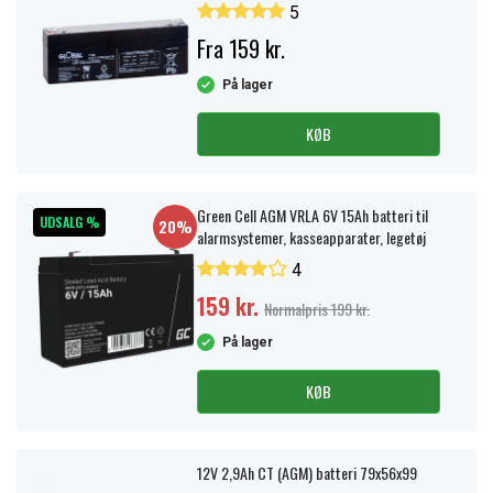
5
Fra 159 kr.
På lager
KØB
Green Cell AGM VRLA 6V 15Ah batteri til
UDSALG %
20%
alarmsystemer, kasseapparater, legetøj
4
159 kr.
Normalpris 199 kr.
På lager
KØB
12V 2,9Ah CT (AGM) batteri 79x56x99