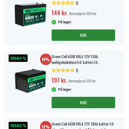
Vedligeholdelsesfrit
5
144 kr.
Normalpris 169 kr.
På lager
KØB
Green Cell AGM VRLA 12V 12Ah
UDSALG %
10%
vedligeholdelsesfrit batteri til
alarmsystem, kasseapparat, legetøj
5
197 kr.
Normalpris 219 kr.
På lager
KØB
Green Cell AGM VRLA 12V 18Ah batteri til
UDSALG %
12%