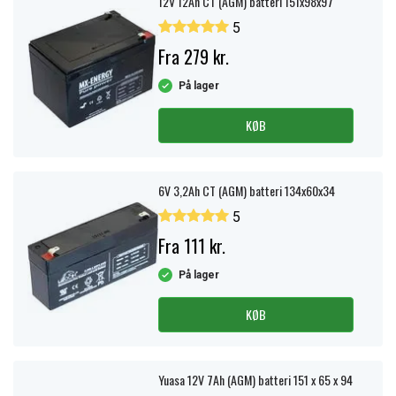
12V 12Ah CT (AGM) batteri 151x98x97
5
Fra 279 kr.
På lager
KØB
6V 3,2Ah CT (AGM) batteri 134x60x34
5
Fra 111 kr.
På lager
KØB
Yuasa 12V 7Ah (AGM) batteri 151 x 65 x 94