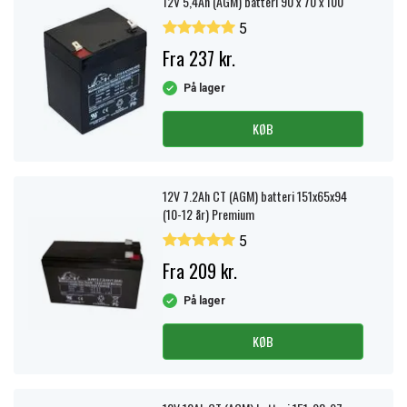
12V 5,4Ah (AGM) batteri 90 x 70 x 100
5
Fra 237 kr.
På lager
KØB
12V 7.2Ah CT (AGM) batteri 151x65x94
(10-12 år) Premium
5
Fra 209 kr.
På lager
KØB