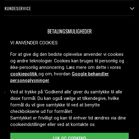
KUNDESERVICE
BETALINGSMULIGHEDER
VI ANVENDER COOKIES
For at give dig den bedste oplevelse anvender vi cookies
LEVERINGSMULIGHEDER
og andre teknologier. Cookies kan bruges til personlig og
ikke-personlig annoncering. Læs mere om dette i vores
cookiepolitik
og om, hvordan
Google behandler
personoplysninger
.
Ved at trykke på 'Godkend alle' giver du samtykke til alle
disse formål. Du kan også vælge at tilkendegive, hvilke
formål du vil give samtykke til ved at benytte
Copyright © 2026, Spares Nordic AB
checkboksene ud for formålet.
Samtykket er frivilligt og kan til enhver tid ændres via dine
cookieindstillinger eller ved at kontakte os.
LUK OG GODKEND