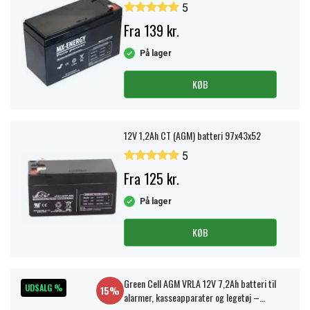
5
Fra 139 kr.
På lager
KØB
12V 1,2Ah CT (AGM) batteri 97x43x52
5
Fra 125 kr.
På lager
KØB
Green Cell AGM VRLA 12V 7,2Ah batteri til
UDSALG %
15%
alarmer, kasseapparater og legetøj –