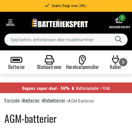
Hurtig levering!
Item
0
3
MENU
of
INDKØBSKURV
3
Batterier
Blækpatroner
Hørehjælpemidler
Kabler
Item
1
of
Dagens super-deal - 56%
🔋 Batterioplader + 8 AA
9
Forside
Batterier
Blybatterier
AGM Batterier
AGM-batterier