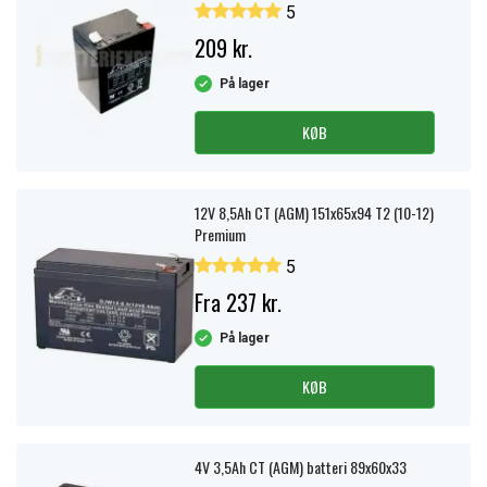
5
209 kr.
På lager
KØB
12V 8,5Ah CT (AGM) 151x65x94 T2 (10-12)
Premium
5
Fra 237 kr.
På lager
KØB
4V 3,5Ah CT (AGM) batteri 89x60x33