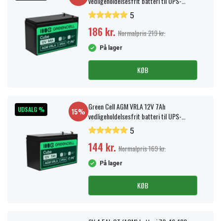
vedligeholdelsesfrit batteri til UPS-
enheder
5
186 kr.
Normalpris 219 kr.
På lager
KØB
Green Cell AGM VRLA 12V 7Ah
UDSALG %
15%
vedligeholdelsesfrit batteri til UPS-
enheder
5
144 kr.
Normalpris 169 kr.
På lager
KØB