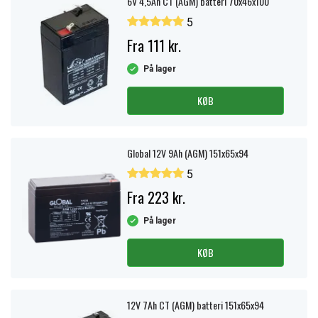
6V 4,5Ah CT (AGM) batteri 70x46x100
5
Fra 111 kr.
På lager
KØB
Global 12V 9Ah (AGM) 151x65x94
5
Fra 223 kr.
På lager
KØB
12V 7Ah CT (AGM) batteri 151x65x94